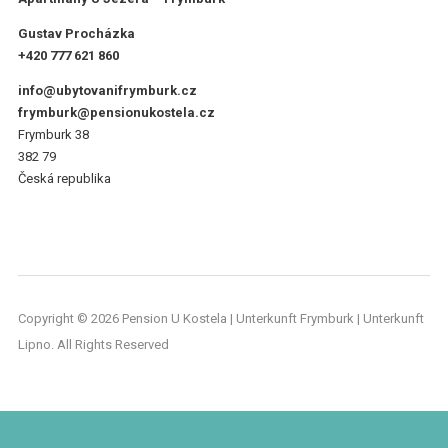
Gustav Procházka
+420 777 621 860
info@ubytovanifrymburk.cz
frymburk@pensionukostela.cz
Frymburk 38
382 79
Česká republika
Copyright © 2026 Pension U Kostela | Unterkunft Frymburk | Unterkunft
Lipno. All Rights Reserved