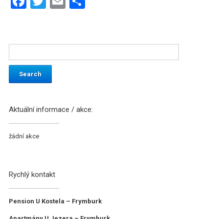
Facebook
Twitter
Email
Share
Aktuální informace / akce:
žádní akce
Rychlý kontakt
Pension U Kostela – Frymburk
Apartmány U Jezera – Frymburk