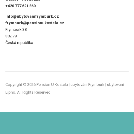
+420 777 621 860
info@ubytovanifrymburk.cz
frymburk@pensionukostela.cz
Frymburk 38
382 79
Česká republika
Copyright © 2026 Pension U Kostela | ubytování Frymburk | ubytování
Lipno. All Rights Reserved