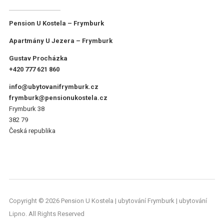
Pension U Kostela – Frymburk
Apartmány U Jezera – Frymburk
Gustav Procházka
+420 777 621 860
info@ubytovanifrymburk.cz
frymburk@pensionukostela.cz
Frymburk 38
382 79
Česká republika
Copyright © 2026 Pension U Kostela | ubytování Frymburk | ubytování
Lipno. All Rights Reserved