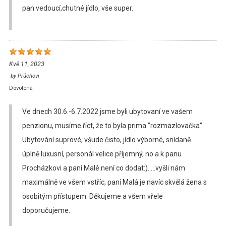
pan vedoucí,chutné jídlo, vše super.
Kvě 11, 2023
by
Průchovi
Dovolená
Ve dnech 30.6.-6.7.2022 jsme byli ubytovaní ve vašem
penzionu, musíme říct, že to byla prima "rozmazlovačka".
Ubytování suprové, všude čisto, jídlo výborné, snídaně
úplně luxusní, personál velice příjemný, no a k panu
Procházkovi a paní Malé není co dodat:).....vyšli nám
maximálně ve všem vstříc, paní Malá je navíc skvělá žena s
osobitým přístupem. Děkujeme a všem vřele
doporučujeme.